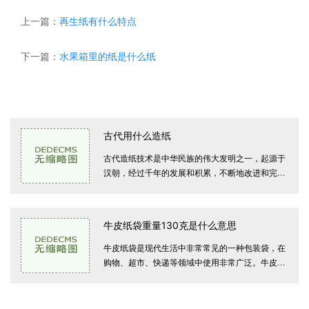
上一篇：
再生纸有什么特点
下一篇：
水果箱里的纸是什么纸
纸业行情
古代用什么造纸
古代造纸技术是中华民族的伟大发明之一，起源于
汉朝，经过千年的发展和积累，不断地改进和完
善，终于形成了一套完整的造纸工艺，并流传到世
界各地。在古代，胶凝物、竹简、木
牛皮纸袋重量130克是什么意思
牛皮纸袋是现代生活中非常常见的一种包装袋，在
购物、超市、快递等领域中使用非常广泛。牛皮纸
袋的重量通常会被关注和提及，有些消费者甚至会
根据牛皮纸袋的重量决定是否购买
纸业行情