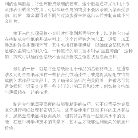
利的金属磨盘，将金屑磨成最细的粉末。这个磨盘通常采用用汁液
涂抹表面碾磨的方法，可以保证金屑的纯度不会因杂质污染而受影
响。随后，将金屑通过不同的过滤步骤来筛选出杂质并制造成小的
金叶片。
接下来的步骤是将小金叶片扩张到所需的大小，以便将它们铺
在待制成金箔纸的基础材料上。这个过程称之为加工。通常，加工
涉及到许多步骤和环节，其中包括打磨和烘焙，以确保金箔纸具有
足够的柔韧性和耐久性。一种流行的加工技术叫做“垂直弯曲”，这种
加工方式可以确保金箔纸不会因折叠或是锯齿状裂痕而损坏。
最后的一步，就是将金箔纸应用于作品的基础材料上。这通常
涉及到将金箔纸涂抹在一些粘合剂或油漆中，或是将其粘附在待制
成的艺术作品或食品上。为了确保金箔纸的完美附着，并被尽可能
避免损坏，通常会使用一些专门设计的工具和技术，例如将金箔纸
与薄膜贴在一起的技术。
制造金箔纸需要高度的技能和精湛的技巧。它不仅需要对金属
区分进行精细处理和密切关注，还需要使用广泛而多样的工具和技
术。虽然金箔纸显得软而柔顺，但其背后需要一些最高水平的技
能，在这种科学和技术的背景下，艺术品才能够达到最高的质量和
价值。