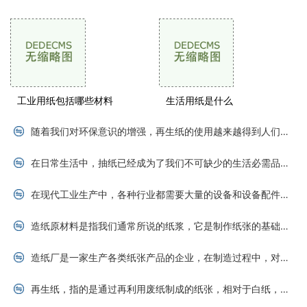
工业用纸包括哪些材料
生活用纸是什么
随着我们对环保意识的增强，再生纸的使用越来越得到人们的关注。那么再生纸具有哪些好处呢？本文将从节约资源、减少污染、减少能源浪费、推动循环经济等四个方面进行简单介绍
在日常生活中，抽纸已经成为了我们不可缺少的生活必需品之一。从洗手、擦嘴巴，到擦鼻涕、擦汗，抽纸无处不在。但是，随着抽纸种类的增多，价格差异也越来越大。如何购买抽纸
在现代工业生产中，各种行业都需要大量的设备和设备配件来保证生产的顺利进行。纸制品产业也是如此。纸制品由于广泛应用于各行各业，如包装、防潮、保鲜、文化教育以及日常生
造纸原材料是指我们通常所说的纸浆，它是制作纸张的基础。造纸原材料的常见种类有木浆、草浆、秸秆等。不同的原材料有着各自的特点，在使用的过程中需要根据不同的用途来进行
造纸厂是一家生产各类纸张产品的企业，在制造过程中，对质量的要求是非常严格的。质检员是造纸厂中至关重要的角色之一。作为质检员，他们需要严格把控每一个环节，并确保整个
再生纸，指的是通过再利用废纸制成的纸张，相对于白纸，能够节约木材的使用，并且减少了污染和能源的消耗。随着环保意识的普及，再生纸已成为人们日常生活中越来越常见的产品