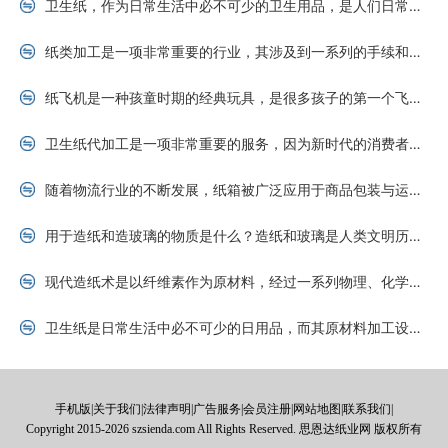
卫生纸，作为日常生活中必不可少的卫生用品，是人们日常生活中最基本的生活用品之一。卫生纸的原材料是什么做的呢？其实，卫生纸的原纸主要来源于木浆和再生纸两种原材料。木
纸类加工是一项非常重要的行业，其涉及到一系列的手续和证件。在中国，从事纸类加工必须获得相关许可证以保证产品符合国家标准并遵循相关法规。下面是一些我们需要了解的手续
纸飞机是一种孩童时期的经典玩具，是很多孩子的第一个飞行物品。但其实，纸飞机也可以被广泛的应用于成人世界。有很多成人都对纸飞机折的技术很感兴趣，上千种的纸飞机折法为
卫生纸代加工是一项非常重要的服务，因为新时代的消费者对高品质、高性能的卫生纸需求不断提高，这使得许多卫生纸代加工公司获得了越来越多的商机。如何联系客户以获取新订单
随着物流行业的不断发展，纸箱被广泛应用于商品包装与运输。而纸箱制造行业也因此获得了迅猛的发展。作为纸箱制造行业的核心，纸箱厂需要一系列的设备来支撑生产制造。本文将
用于造纸和造玻璃的物质是什么？造纸和玻璃是人类文明历史上最重要的发明之一。在古代，造纸和玻璃是过去生活中不可或缺的重要物质，而现今，由于科技不断提升和材料工艺的不
现代造纸术是以纤维素作为原材料，经过一系列物理、化学和机械处理，通过造纸机进行成型加工，生产出各种类型的纸张。在现代产业化的造纸过程中，原材料的选择和处理对最终纸
卫生纸是日常生活中必不可少的日用品，而其原材料加工设备也是卫生纸生产过程中不可或缺的一环。今天本文将为大家详细介绍卫生纸原材料加工设备有哪些。卫生纸的原材料主要包
手机版|关于我们|法律声明|广告服务|会员注册|网站地图|联系我们|
Copyright 2015-2026 szsienda.com All Rights Reserved. 思恩达纸业网 版权所有