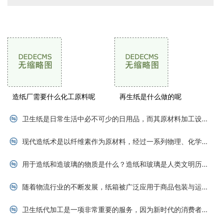
生产出各种类型的纸张。在现代产业化的造纸过程
中，原材料的选择和处理对最终纸
供求信息
造纸厂需要什么化工原料呢
再生纸是什么做的呢
卫生纸是日常生活中必不可少的日用品，而其原材料加工设备也是卫生纸生产过程中不可或缺的一环。今天本文将为大家详细介绍卫生纸原材料加工设备有哪些。卫生纸的原材料主要包
现代造纸术是以纤维素作为原材料，经过一系列物理、化学和机械处理，通过造纸机进行成型加工，生产出各种类型的纸张。在现代产业化的造纸过程中，原材料的选择和处理对最终纸
用于造纸和造玻璃的物质是什么？造纸和玻璃是人类文明历史上最重要的发明之一。在古代，造纸和玻璃是过去生活中不可或缺的重要物质，而现今，由于科技不断提升和材料工艺的不
随着物流行业的不断发展，纸箱被广泛应用于商品包装与运输。而纸箱制造行业也因此获得了迅猛的发展。作为纸箱制造行业的核心，纸箱厂需要一系列的设备来支撑生产制造。本文将
卫生纸代加工是一项非常重要的服务，因为新时代的消费者对高品质、高性能的卫生纸需求不断提高，这使得许多卫生纸代加工公司获得了越来越多的商机。如何联系客户以获取新订单