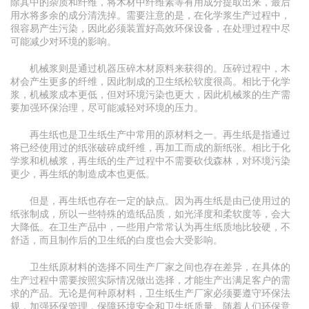
除其中的杂质和纤维，将木材中纤维素等有用成分提取出来，最后
用水将多余的成分清洗掉。需要注意的是，在化学浆生产过程中，
很容易产生污染，因此必须装置好高效环保设备，在处理过程中尽
可能减少对环境的影响。
机械浆则是通过机器压碎木材原料来获得的。压碎过程中，木
材会产生更多的纤维，因此制成的卫生纸松软度很高。相比于化学
浆，机械浆成本更低，但对环境污染也更大，因此机械浆的生产需
要加强环保治理，尽可能减轻对环境的压力。
再生纸也是卫生纸生产中常用的原材料之一。再生纸是指通过
将已经使用过的纸张破碎成纤维，再加工而成的新纸张。相比于化
学浆和机械浆，再生纸的生产过程中不需要砍伐森林，对环境污染
更少，再生纸的制造成本也更低。
但是，再生纸也存在一定的缺点。因为再生纸是由已使用过的
纸张制成，所以一些特殊的造纸品质，如光泽度和柔软度等，会大
大降低。在卫生产品中，一些用户常常认为再生纸质地比较硬，不
舒适，而且制作后的卫生纸的白度也会大受影响。
卫生纸原材料的选择不同生产厂家之间也存在差异，在具体的
生产过程中需要按照实际情况做出选择，才能生产出满足客户的需
求的产品。无论是何种原材料，卫生纸生产厂家必须要遵守环保法
规，加强环保管理，保障环境安全和卫生纸质量。随着人们环保意