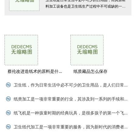
料加工设备也是卫生纸生产过程中不可或缺的一
环。今天本文将为大家详细介绍卫生纸原材料加工
设备有哪些。卫生纸的原材料主要包
供求信息
蔡伦改进造纸术的原料是什么
纸质藏品怎么保存
卫生纸，作为日常生活中必不可少的卫生用品，是人们日常生活中最基本的生活用品之一。卫生纸的原材料是什么做的呢？其实，卫生纸的原纸主要来源于木浆和再生纸两种原材料。木
纸类加工是一项非常重要的行业，其涉及到一系列的手续和证件。在中国，从事纸类加工必须获得相关许可证以保证产品符合国家标准并遵循相关法规。下面是一些我们需要了解的手续
纸飞机是一种孩童时期的经典玩具，是很多孩子的第一个飞行物品。但其实，纸飞机也可以被广泛的应用于成人世界。有很多成人都对纸飞机折的技术很感兴趣，上千种的纸飞机折法为
卫生纸代加工是一项非常重要的服务，因为新时代的消费者对高品质、高性能的卫生纸需求不断提高，这使得许多卫生纸代加工公司获得了越来越多的商机。如何联系客户以获取新订单