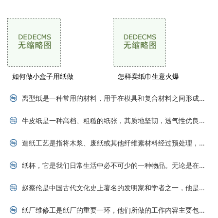
浆纸技术
如何做小盒子用纸做
怎样卖纸巾生意火爆
离型纸是一种常用的材料，用于在模具和复合材料之间形成隔离层，以保护模具并方便材料从模具中取出。离型纸的选择十分重要，因为不同型号的离型纸适用于不同种类的材料和加工
牛皮纸是一种高档、粗糙的纸张，其质地坚韧，透气性优良，广泛应用于纸质书籍、封面、礼品盒等包装领域，自古以来就备受喜爱。牛皮纸的价格到底是怎么算的呢？ 牛皮纸种类首
造纸工艺是指将木浆、废纸或其他纤维素材料经过预处理，通过成纸机械使其成为纸张的技术过程。造纸是一项复杂的化学工艺，需要使用大量的化学材料才能完成。本文将介绍造纸过
纸杯，它是我们日常生活中必不可少的一种物品。无论是在咖啡店里，还是在快餐店里，甚至是在家庭使用中，纸杯都扮演着重要的角色。你知道吗？纸杯的形状其实有很多种，今天我
赵蔡伦是中国古代文化史上著名的发明家和学者之一，他是以造纸术为代表的四大发明之一的创立者。赵蔡伦的造纸术已经发展成为现代纸张工业的基础，至今仍是世界各国纸张工业生
纸厂维修工是纸厂的重要一环，他们所做的工作内容主要包括设备的保养、维护和修理等多项工作。在纸厂生产过程中，维修工的工作起到了至关重要的作用，是维持纸厂正常生产的重