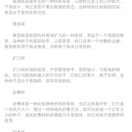
瓶颈杯是最常见的一种纸杯形状，它的特点是上部口径较大，
下底较小，倒立放置可看出瓶颈的形态。这种纸杯比较稳固结实，
更适合于装热饮和冷饮。
锥形杯
锥形杯是杯壁向外逐渐扩大的一种形状，类似于一个倒置的锥
形。这种杯子的底部较窄，上部更宽，杯口还有一个外翻的边缘。
锥形杯常用于装冰激凌、冷鲜果汁和冰沙等饮料。
扩口杯
扩口杯的顶部较宽，中部逐渐收窄，底部较小，与瓶颈杯相
似。但它与瓶颈杯最大的不同在于，它的口径更大，易于饮用。这
种杯子适合于装咖啡、茶和其他热饮。
折叠杯
折叠杯是一种比较神奇的纸杯形状。当它没有展开时，它只是
一张纸片大小。通过一些特殊的折叠方法，就可以折成一个正常大
小的杯子。虽然折叠杯的承重能力不是很强，但它却很方便携带和
使用。
彩条杯